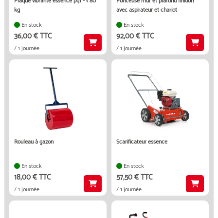
plaque vibrante essence pq1 - < 80
ponceuse mur et plafond finition
kg
avec aspirateur et chariot
En stock
En stock
36,00 € TTC
92,00 € TTC
/ 1 journée
/ 1 journée
rouleau à gazon
scarificateur essence
En stock
En stock
18,00 € TTC
57,50 € TTC
/ 1 journée
/ 1 journée