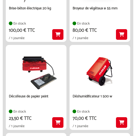
brise-béton électrique 20 kg
broyeur de végétaux ø 55 mm
En stock
En stock
100,00 € TTC
80,00 € TTC
/ 1 journée
/ 1 journée
décolleuse de papier peint
déshumidificateur 1 500 w
En stock
En stock
23,50 € TTC
70,00 € TTC
/ 1 journée
/ 1 journée